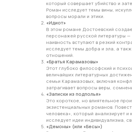
который совершает убийство и зате
Роман исследует темы вины, искупл
вопросы морали и этики.
«Идиот»
В этом романе Достоевский созда
персонажей русской литературы — 
наивность вступают в резкий контр
исследует темы добра и зла, а так
отношений.
«Братья Карамазовы»
Этот глубоко философский и психо
величайших литературных достижен
семьи Карамазовых, включая конфл
затрагивает вопросы веры, сомнен
«Записки из подполья»
Это короткое, но влиятельное про
экзистенциальных романов. Повест
человека», который анализирует и 
исследует идеи индивидуализма, с
«Демоны» (или «Бесы»)