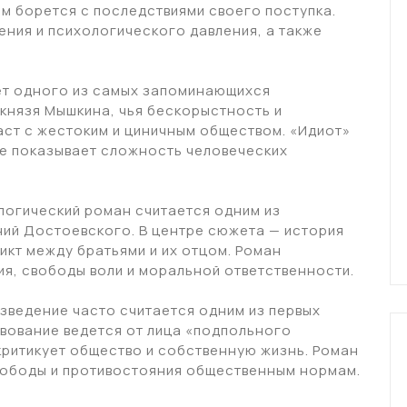
м борется с последствиями своего поступка.
ения и психологического давления, а также
ет одного из самых запоминающихся
князя Мышкина, чья бескорыстность и
аст с жестоким и циничным обществом. «Идиот»
же показывает сложность человеческих
логический роман считается одним из
ий Достоевского. В центре сюжета — история
икт между братьями и их отцом. Роман
ия, свободы воли и моральной ответственности.
изведение часто считается одним из первых
вование ведется от лица «подпольного
критикует общество и собственную жизнь. Роман
вободы и противостояния общественным нормам.