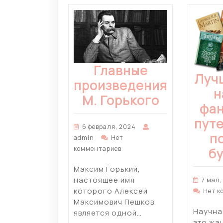
Главные
Луч
произведения
н
М. Горького
фан
пут
6 февраля, 2024
п
admin
Нет
комментариев
б
Максим Горький,
настоящее имя
7 мая,
которого Алексей
Нет к
Максимович Пешков,
Научна
является одной…
это жа