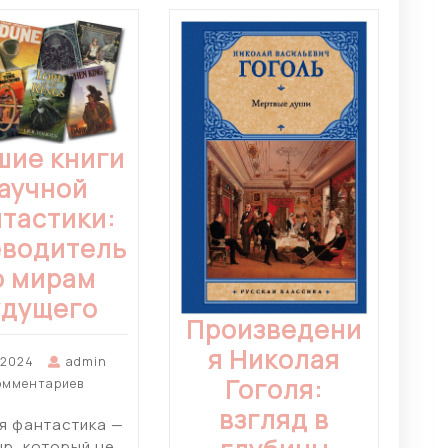
шие книги
аучной
тастики:
еводитель
о мирам
удущего
Произведени
я Николая
 2024
admin
Гоголя:
омментариев
взгляд в
я фантастика —
нр, который не