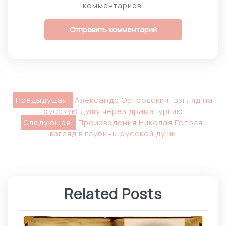
комментариев.
Навигация
Предыдущая:
Александр Островский: взгляд на
русскую душу через драматургию
по
Следующая:
Произведения Николая Гоголя:
взгляд в глубины русской души
записям
Related Posts