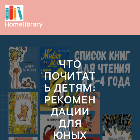
Перейти
к
содержимому
Homelibrary
ЧТО
ПОЧИТАТ
Ь ДЕТЯМ:
РЕКОМЕН
ДАЦИИ
ДЛЯ
ЮНЫХ