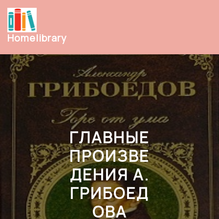
Перейти
к
содержимому
Homelibrary
ГЛАВНЫЕ
ПРОИЗВЕ
ДЕНИЯ А.
ГРИБОЕД
ОВА