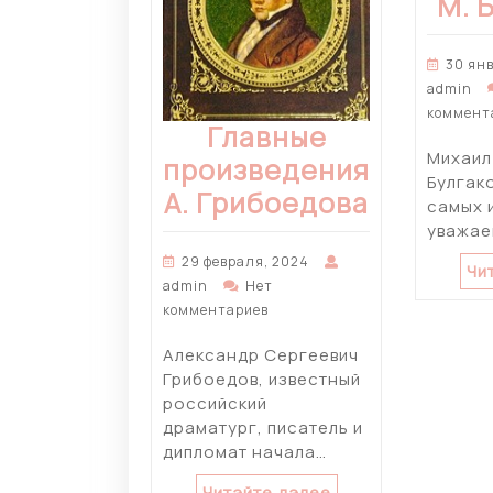
М. 
30 ян
admin
коммент
Главные
Михаил
произведения
Булгак
А. Грибоедова
самых 
уважае
29 февраля, 2024
Чи
admin
Нет
комментариев
Александр Сергеевич
Грибоедов, известный
российский
драматург, писатель и
дипломат начала…
Читайте далее