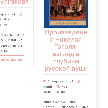
Булгакова
варя, 2024
Нет
ариев
Произведени
 Афанасьевич
я Николая
ов — один из
Гоголя:
известных и
мых…
взгляд в
тайте далее
глубины
русской души
30 апреля, 2024
admin
Нет
комментариев
Николай Васильевич
Гоголь — писатель, чье