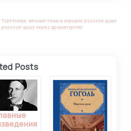
 Тургенева: вечные темы в зеркале русской души
а русскую душу через драматургию
ted Posts
лавные
изведения