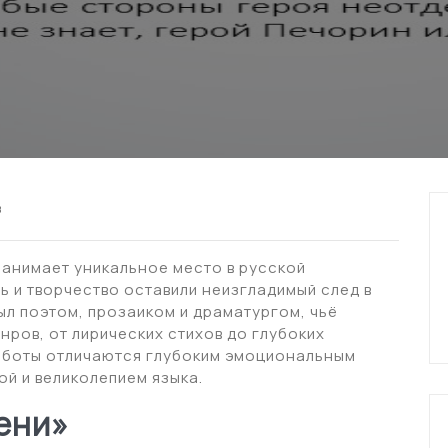
в
занимает уникальное место в русской
нь и творчество оставили неизгладимый след в
ыл поэтом, прозаиком и драматургом, чьё
нров, от лирических стихов до глубоких
работы отличаются глубоким эмоциональным
й и великолепием языка.
ени»