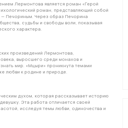
ением Лермонтова является роман «Герой
психологический роман, представляющий собой
м — Печориным. Через образ Печорина
бщества, судьбы и свободы воли, показывая
еского характера.
ских произведений Лермонтова,
овека, выросшего среди монахов и
знать мир. «Мцыри» проникнута темами
же любви к родине и природе.
ческим духом, которая рассказывает историю
девушку. Эта работа отличается своей
асотой, исследуя темы любви, одиночества и